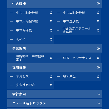
中古機器
中古一軸破砕機
中古二軸破砕機
中古圧縮梱包機
中古選別機
中古発泡スチロール
中古粉砕機
減容機
その他
事業案内
環境機械・中古機械
修理・メンテナンス
事業
採用情報
募集要項
福利厚生
先輩社員の声
会社案内
ニュース＆トピックス