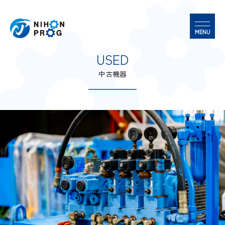
U
S
E
D
中古機器